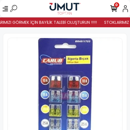
0
IMIZI GÖRMEK İÇİN BAYİLİK TALEBİ OLUŞTURUN !!!!!
STOKLARIMIZ YE