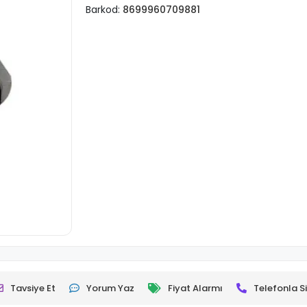
Barkod:
8699960709881
Tavsiye Et
Yorum Yaz
Fiyat Alarmı
Telefonla Si