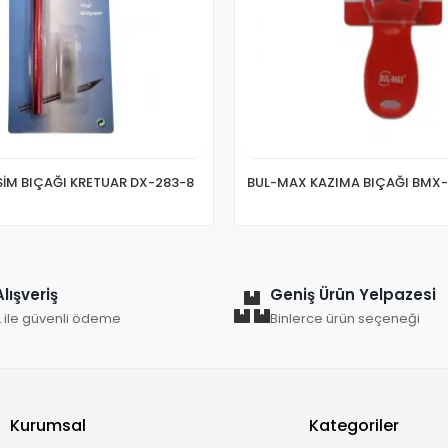
SİM BIÇAĞI KRETUAR DX-283-8
BUL-MAX KAZIMA BIÇAĞI BMX-6
lışveriş
Geniş Ürün Yelpazesi
L ile güvenli ödeme
Binlerce ürün seçeneği
Kurumsal
Kategoriler