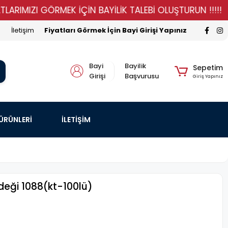
IZI GÖRMEK İÇİN BAYİLİK TALEBİ OLUŞTURUN !!!!!
ST
İletişim
Fiyatları Görmek İçin Bayi Girişi Yapınız
Bayi
Bayilik
Sepetim
Girişi
Başvurusu
Giriş Yapınız
 ÜRÜNLERİ
İLETİŞİM
eği 1088(kt-100lü)