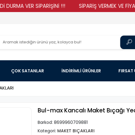
A VER SİPARİŞİNİ !!!
SİPARİŞ VERMEK VE FİYATLARIM
ÇOK SATANLAR
İNDİRİMLİ ÜRÜNLER
FIRSAT
AKLARI
Bul-max Kancalı Maket Bıçağı Yed
Barkod:
8699960709881
Kategori:
MAKET BIÇAKLARI