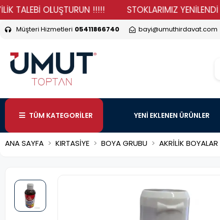
LEBİ OLUŞTURUN !!!!!
STOKLARIMIZ YENİLENDİ HADİ D
Müşteri Hizmetleri
05411866740
bayi@umuthirdavat.com
TÜM KATEGORİLER
YENİ EKLENEN ÜRÜNLER
ANA SAYFA
KIRTASİYE
BOYA GRUBU
AKRİLİK BOYALAR