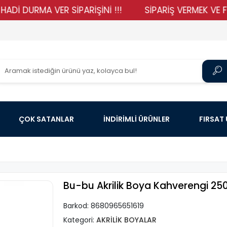
URMA VER SİPARİŞİNİ !!!
SİPARİŞ VERMEK VE FİYATLA
ÇOK SATANLAR
İNDİRİMLİ ÜRÜNLER
FIRSAT
Bu-bu Akrilik Boya Kahverengi 25
Barkod:
8680965651619
Kategori:
AKRİLİK BOYALAR