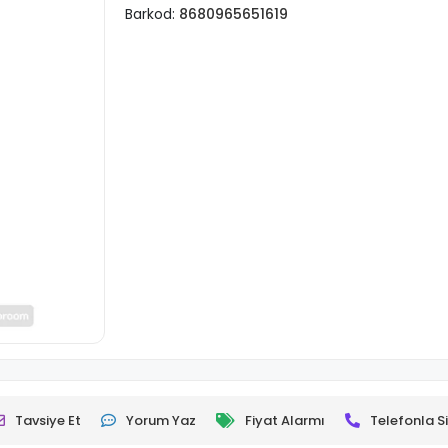
Barkod:
8680965651619
Tavsiye Et
Yorum Yaz
Fiyat Alarmı
Telefonla Si