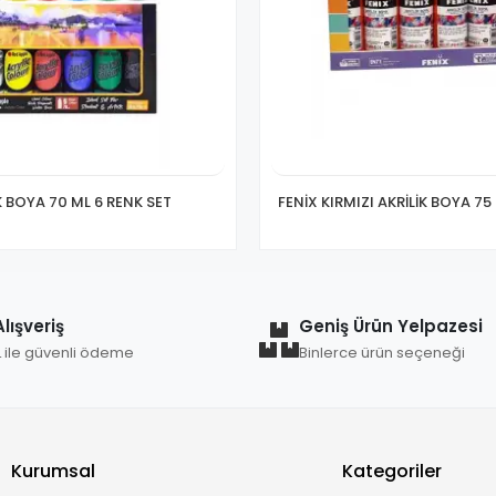
K BOYA 70 ML 6 RENK SET
FENİX KIRMIZI AKRİLİK BOYA 75 
lışveriş
Geniş Ürün Yelpazesi
L ile güvenli ödeme
Binlerce ürün seçeneği
Kurumsal
Kategoriler