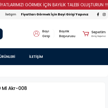
RIMIZI GÖRMEK İÇİN BAYİLİK TALEBİ OLUŞTURUN !!!!!
İletişim
Fiyatları Görmek İçin Bayi Girişi Yapınız
Bayi
Bayilik
Sepetim
Girişi
Başvurusu
Giriş Yapınız
 ÜRÜNLERİ
İLETİŞİM
0 Ml Akr-008