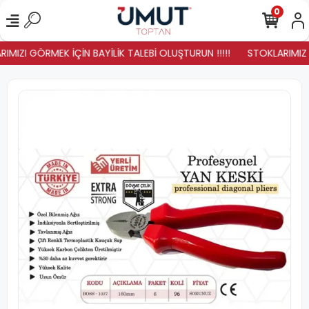
0
IMIZI GÖRMEK İÇİN BAYİLİK TALEBİ OLUŞTURUN !!!!!
STOKLARIMIZ YE