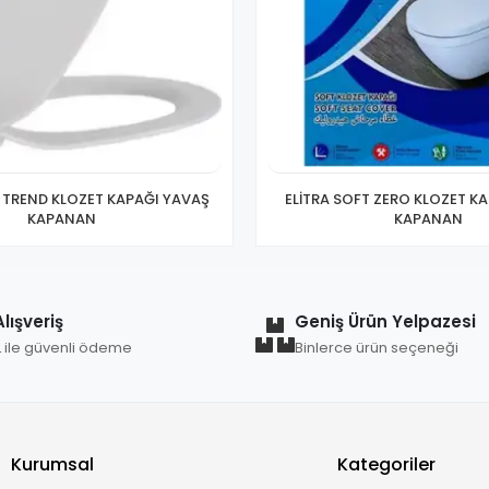
T TREND KLOZET KAPAĞI YAVAŞ
ELİTRA SOFT ZERO KLOZET K
KAPANAN
KAPANAN
lışveriş
Geniş Ürün Yelpazesi
L ile güvenli ödeme
Binlerce ürün seçeneği
Kurumsal
Kategoriler