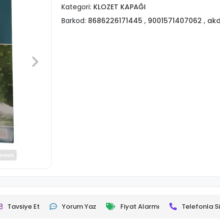
Kategori:
KLOZET KAPAĞI
Barkod:
8686226171445
,
9001571407062
,
akd
Tavsiye Et
Yorum Yaz
Fiyat Alarmı
Telefonla Si