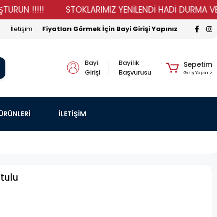
!!!!!
STOKLARIMIZ YENİLENDİ HADİ DURMA VER SİPARİ
İletişim
Fiyatları Görmek İçin Bayi Girişi Yapınız
Bayi
Bayilik
Sepetim
Girişi
Başvurusu
Giriş Yapınız
 ÜRÜNLERİ
İLETİŞİM
tulu