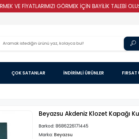
E FİYATLARIMIZI GÖRMEK İÇİN BAYİLİK TALEBİ OLUŞTURUN 
ÇOK SATANLAR
İNDİRİMLİ ÜRÜNLER
FIRSAT
Beyazsu Akdeniz Klozet Kapağı Ku
Barkod:
8686226171445
Marka:
Beyazsu