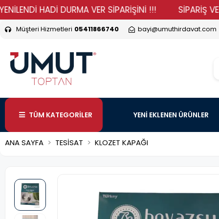
Dİ HADİ DURMA VER SİPARİŞİNİ !!!
SİPARİŞ VERMEK V
Müşteri Hizmetleri
05411866740
bayi@umuthirdavat.com
TÜM KATEGORİLER
YENİ EKLENEN ÜRÜNLER
ANA SAYFA
TESİSAT
KLOZET KAPAĞI