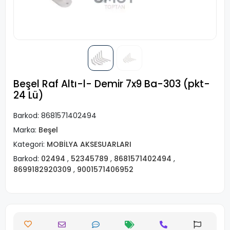
Beşel Raf Altı-l- Demir 7x9 Ba-303 (pkt-
24 Lü)
Barkod:
8681571402494
Marka:
Beşel
Kategori:
MOBİLYA AKSESUARLARI
Barkod:
02494
,
52345789
,
8681571402494
,
8699182920309
,
9001571406952