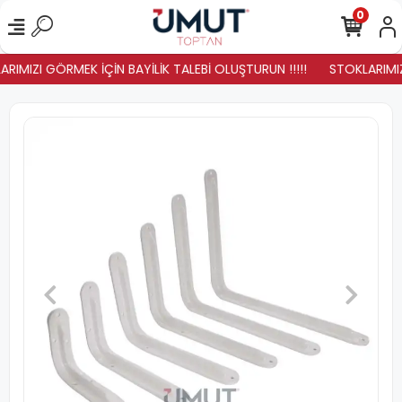
0
RIMIZI GÖRMEK İÇİN BAYİLİK TALEBİ OLUŞTURUN !!!!!
STOKLARIMIZ 