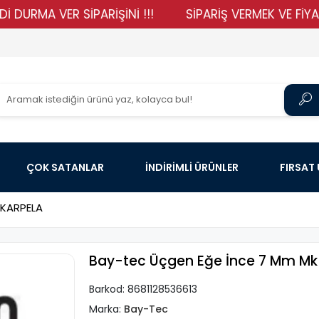
A VER SİPARİŞİNİ !!!
SİPARİŞ VERMEK VE FİYATLARIM
ÇOK SATANLAR
İNDİRİMLİ ÜRÜNLER
FIRSAT
SKARPELA
Bay-tec Üçgen Eğe İnce 7 Mm M
Barkod:
8681128536613
Marka:
Bay-Tec