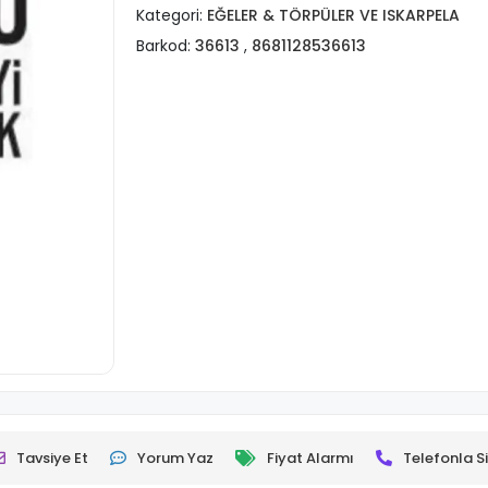
Kategori:
EĞELER & TÖRPÜLER VE ISKARPELA
Barkod:
36613
,
8681128536613
Tavsiye Et
Yorum Yaz
Fiyat Alarmı
Telefonla Si