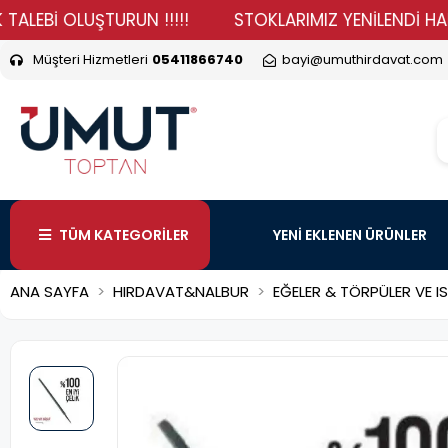
İ OLUŞTURUN !!!!!
STOKLARIMIZ YENİLENDİ HADİ DURM
Müşteri Hizmetleri
05411866740
bayi@umuthirdavat.com
TÜM KATEGORİLER
YENİ EKLENEN ÜRÜNLER
ANA SAYFA
HIRDAVAT&NALBUR
EĞELER & TÖRPÜLER VE I