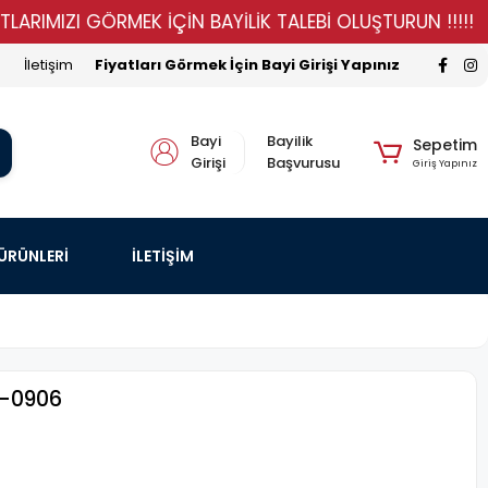
IZI GÖRMEK İÇİN BAYİLİK TALEBİ OLUŞTURUN !!!!!
ST
İletişim
Fiyatları Görmek İçin Bayi Girişi Yapınız
Bayi
Bayilik
Sepetim
Girişi
Başvurusu
Giriş Yapınız
 ÜRÜNLERİ
İLETİŞİM
k-0906