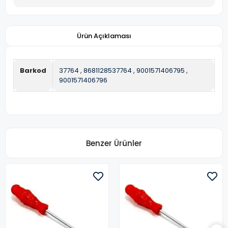
Ürün Açıklaması
Barkod
37764
,
8681128537764
,
9001571406795
,
9001571406796
Benzer Ürünler