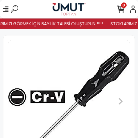
0
IMIZI GÖRMEK İÇİN BAYİLİK TALEBİ OLUŞTURUN !!!!!
STOKLARIMIZ Y