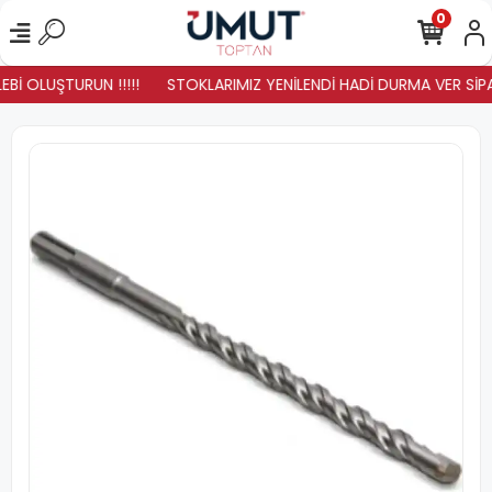
0
Bİ OLUŞTURUN !!!!!
STOKLARIMIZ YENİLENDİ HADİ DURMA VER SİPARİŞ