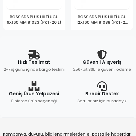
BOSS SDS PLUS HİLTİ UCU
BOSS SDS PLUS HİLTİ UCU
6X160 MM 81023 (PKT-20 L)
12X160 MM 81088 (PKT-20
L)
Hızlı Teslimat
Güvenli Alışveriş
2-7 iş günü içinde kargo teslimi
256-bit SSL ile güvenli ödeme
Geniş Ürün Yelpazesi
Birebir Destek
Binlerce ürün seçeneği
Sorularınız için buradayız
Kampanya, duyuru, bilgilendirmelerden e-posta ile haberdar