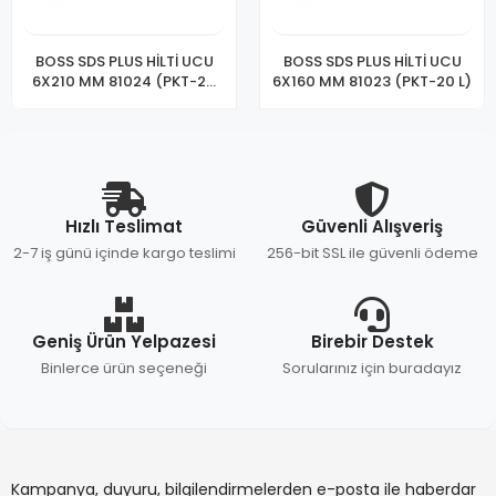
BOSS SDS PLUS HİLTİ UCU
BOSS SDS PLUS HİLTİ UCU
6X210 MM 81024 (PKT-20
6X160 MM 81023 (PKT-20 L)
Lİ)
Hızlı Teslimat
Güvenli Alışveriş
2-7 iş günü içinde kargo teslimi
256-bit SSL ile güvenli ödeme
Geniş Ürün Yelpazesi
Birebir Destek
Binlerce ürün seçeneği
Sorularınız için buradayız
Kampanya, duyuru, bilgilendirmelerden e-posta ile haberdar