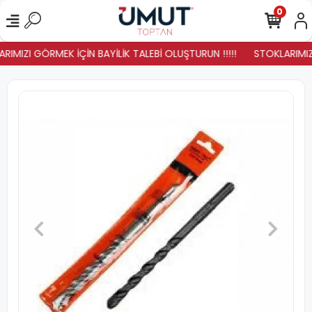
0
RIMIZI GÖRMEK İÇİN BAYİLİK TALEBİ OLUŞTURUN !!!!!
STOKLARIMIZ Y