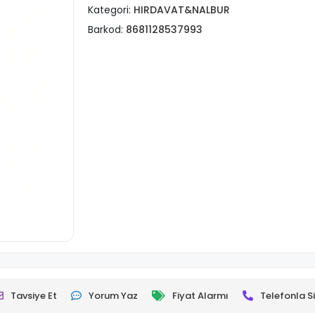
Kategori:
HIRDAVAT&NALBUR
Barkod:
8681128537993
Tavsiye Et
Yorum Yaz
Fiyat Alarmı
Telefonla Si