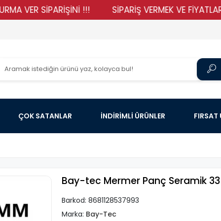
R SİPARİŞİNİ !!!
SİPARİŞ VERMEK VE FİYATLARIMIZI 
ÇOK SATANLAR
İNDİRİMLİ ÜRÜNLER
FIRSAT
Bay-tec Mermer Panç Seramik 3
Barkod:
8681128537993
Marka:
Bay-Tec