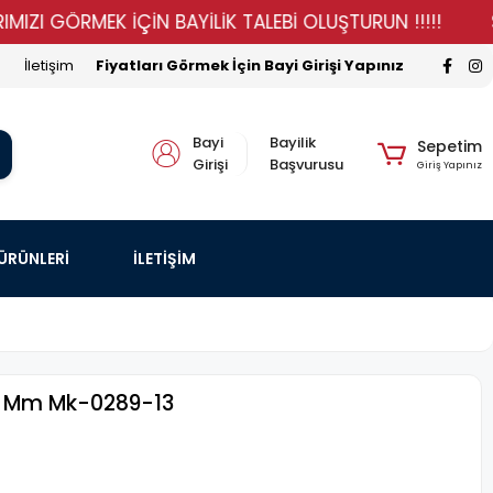
GÖRMEK İÇİN BAYİLİK TALEBİ OLUŞTURUN !!!!!
STOKLA
İletişim
Fiyatları Görmek İçin Bayi Girişi Yapınız
Bayi
Bayilik
Sepetim
Girişi
Başvurusu
Giriş Yapınız
 ÜRÜNLERİ
İLETİŞİM
3 Mm Mk-0289-13