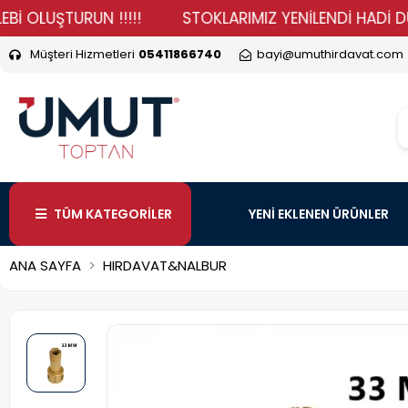
UŞTURUN !!!!!
STOKLARIMIZ YENİLENDİ HADİ DURMA VE
Müşteri Hizmetleri
05411866740
bayi@umuthirdavat.com
TÜM KATEGORİLER
YENİ EKLENEN ÜRÜNLER
ANA SAYFA
HIRDAVAT&NALBUR