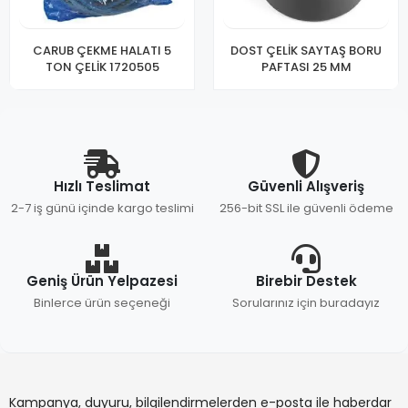
CARUB ÇEKME HALATI 5
DOST ÇELİK SAYTAŞ BORU
TON ÇELİK 1720505
PAFTASI 25 MM
Hızlı Teslimat
Güvenli Alışveriş
2-7 iş günü içinde kargo teslimi
256-bit SSL ile güvenli ödeme
Geniş Ürün Yelpazesi
Birebir Destek
Binlerce ürün seçeneği
Sorularınız için buradayız
Kampanya, duyuru, bilgilendirmelerden e-posta ile haberdar