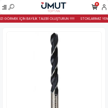
0
I GÖRMEK İÇİN BAYİLİK TALEBİ OLUŞTURUN !!!!!
STOKLARIMIZ YENİL