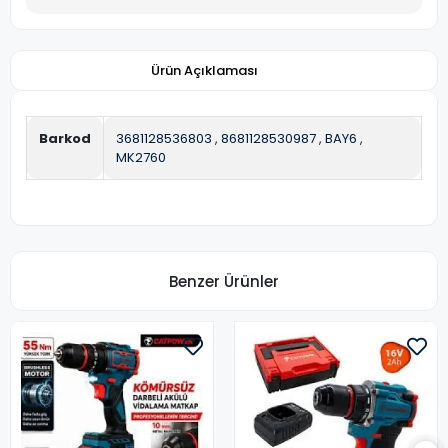
Ürün Açıklaması
Barkod
3681128536803
,
8681128530987
,
BAY6
,
MK2760
Benzer Ürünler