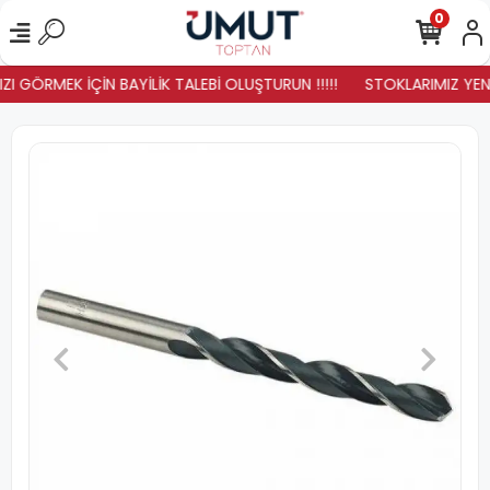
0
I GÖRMEK İÇİN BAYİLİK TALEBİ OLUŞTURUN !!!!!
STOKLARIMIZ YENİL