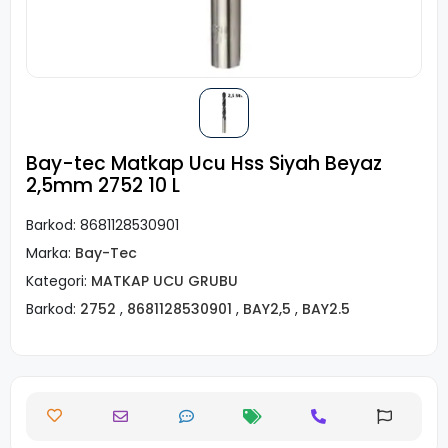
Bay-tec Matkap Ucu Hss Siyah Beyaz
2,5mm 2752 10 L
Barkod:
8681128530901
Marka:
Bay-Tec
Kategori:
MATKAP UCU GRUBU
Barkod:
2752
,
8681128530901
,
BAY2,5
,
BAY2.5