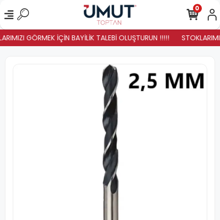
0
ARIMIZI GÖRMEK İÇİN BAYİLİK TALEBİ OLUŞTURUN !!!!!
STOKLARIMIZ 