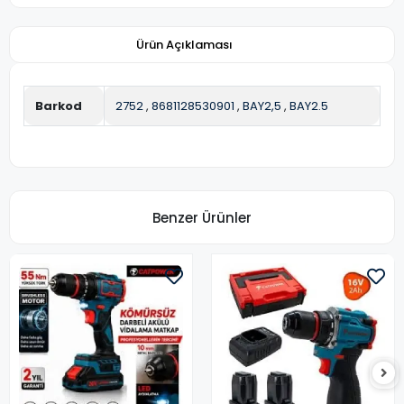
Ürün Açıklaması
Barkod
2752
,
8681128530901
,
BAY2,5
,
BAY2.5
Benzer Ürünler