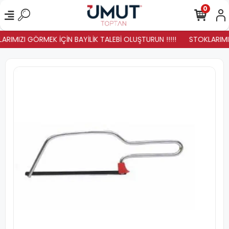
0
ARIMIZI GÖRMEK İÇİN BAYİLİK TALEBİ OLUŞTURUN !!!!!
STOKLARIMIZ 