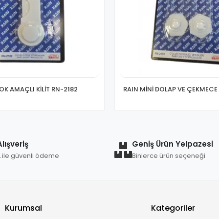
OK AMAÇLI KİLİT RN-2182
RAIN MİNİ DOLAP VE ÇEKMECE KİL
lışveriş
Geniş Ürün Yelpazesi
L ile güvenli ödeme
Binlerce ürün seçeneği
Kurumsal
Kategoriler