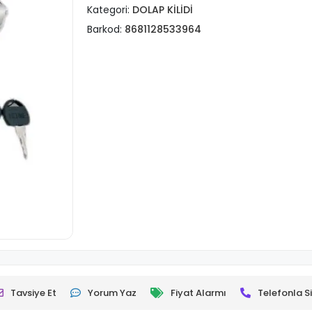
Kategori:
DOLAP KİLİDİ
Barkod:
8681128533964
Tavsiye Et
Yorum Yaz
Fiyat Alarmı
Telefonla Si