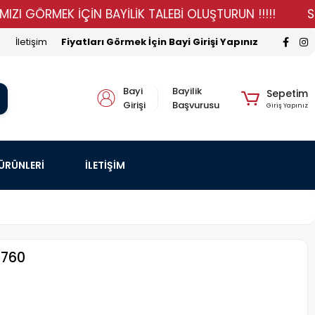
ÖRMEK İÇİN BAYİLİK TALEBİ OLUŞTURUN !!!!!
STOKLAR
İletişim
Fiyatları Görmek İçin Bayi Girişi Yapınız
Bayi
Bayilik
Sepetim
Girişi
Başvurusu
Giriş Yapınız
 ÜRÜNLERİ
İLETİŞİM
1760