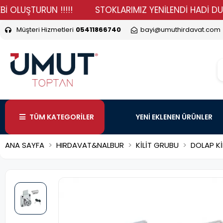
ŞTURUN !!!!!
STOKLARIMIZ YENİLENDİ HADİ DURMA VER
Müşteri Hizmetleri
05411866740
bayi@umuthirdavat.com
TÜM KATEGORİLER
YENİ EKLENEN ÜRÜNLER
ANA SAYFA
HIRDAVAT&NALBUR
KİLİT GRUBU
DOLAP Kİ