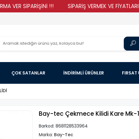
 SİPARİŞİNİ !!!
SİPARİŞ VERMEK VE FİYATLARIMIZI G
ÇOK SATANLAR
İNDİRİMLİ ÜRÜNLER
FIRSAT
LİDİ
Bay-tec Çekmece Kilidi Kare Mk-
Barkod:
8681128533964
Marka:
Bay-Tec