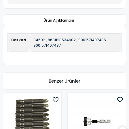
Ürün Açıklaması
Barkod
34602
,
8681128534602
,
9001571407486
,
9001571407487
Benzer Ürünler