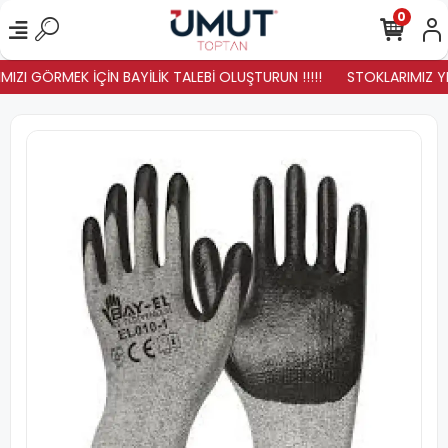
0
IZI GÖRMEK İÇİN BAYİLİK TALEBİ OLUŞTURUN !!!!!
STOKLARIMIZ YEN