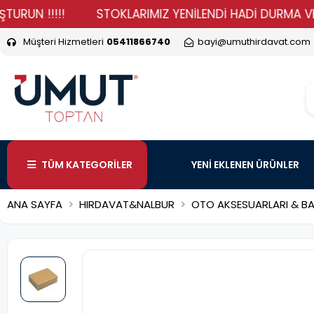
 !!!!!
STOKLARIMIZ YENİLENDİ HADİ DURMA VER SİPAR
Müşteri Hizmetleri
05411866740
bayi@umuthirdavat.com
TÜM KATEGORİLER
YENİ EKLENEN ÜRÜNLER
ANA SAYFA
HIRDAVAT&NALBUR
OTO AKSESUARLARI & BA