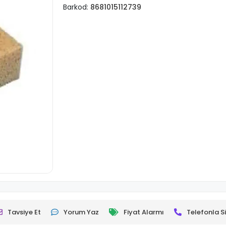
Barkod:
8681015112739
Tavsiye Et
Yorum Yaz
Fiyat Alarmı
Telefonla Si