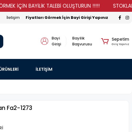
İÇİN BAYİLİK TALEBİ OLUŞTURUN !!!!!
STOKLARIMIZ Y
İletişim
Fiyatları Görmek İçin Bayi Girişi Yapınız
Bayi
Bayilik
Sepetim
Girişi
Başvurusu
Giriş Yapınız
 ÜRÜNLERİ
İLETİŞİM
an Fa2-1273
Rİ