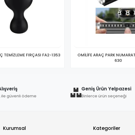
Ç TEMİZLEME FIRÇASI FA2-1353
OMİLİFE ARAÇ PARK NUMARA
630
lışveriş
Geniş Ürün Yelpazesi
L ile güvenli ödeme
Binlerce ürün seçeneği
Kurumsal
Kategoriler