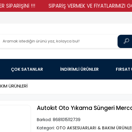
İŞİNİ !!!
SİPARİŞ VERMEK VE FİYATLARIMIZI GÖRMEK 
ÇOK SATANLAR
İNDİRİMLİ ÜRÜNLER
FIRSAT
KIM ÜRÜNLERİ
Autokıt Oto Yıkama Süngeri Merc
Barkod:
8681015112739
Kategori:
OTO AKSESUARLARI & BAKIM ÜRÜNLE