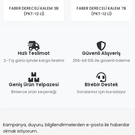
FABER DERECELİ KALEM 3B
FABER DERECELİ KALEM 7B
(PKT-12 Lİ)
(PKT-12 Lİ)
Hızlı Teslimat
Güvenli Alışveriş
2-7 iş günü içinde kargo teslimi
256-bit SSL ile güvenli ödeme
Geniş Ürün Yelpazesi
Birebir Destek
Binlerce ürün seçeneği
Sorularınız için buradayız
Kampanya, duyuru, bilgilendirmelerden e-posta ile haberdar
olmak istiyorum.