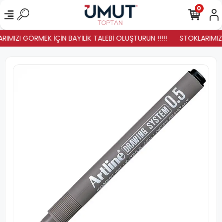
0
IMIZI GÖRMEK İÇİN BAYİLİK TALEBİ OLUŞTURUN !!!!!
STOKLARIMIZ Y