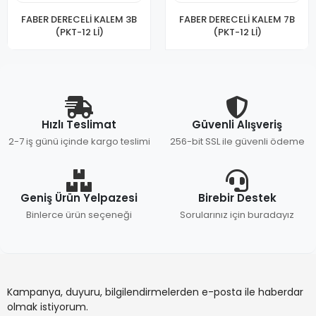
FABER DERECELİ KALEM 3B
FABER DERECELİ KALEM 7B
(PKT-12 Lİ)
(PKT-12 Lİ)
Hızlı Teslimat
Güvenli Alışveriş
2-7 iş günü içinde kargo teslimi
256-bit SSL ile güvenli ödeme
Geniş Ürün Yelpazesi
Birebir Destek
Binlerce ürün seçeneği
Sorularınız için buradayız
Kampanya, duyuru, bilgilendirmelerden e-posta ile haberdar
olmak istiyorum.