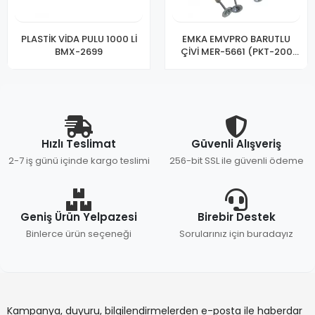
PLASTİK VİDA PULU 1000 Lİ
EMKA EMVPRO BARUTLU
BMX-2699
ÇİVİ MER-5661 (PKT-200
LÜ)
Hızlı Teslimat
Güvenli Alışveriş
2-7 iş günü içinde kargo teslimi
256-bit SSL ile güvenli ödeme
Geniş Ürün Yelpazesi
Birebir Destek
Binlerce ürün seçeneği
Sorularınız için buradayız
Kampanya, duyuru, bilgilendirmelerden e-posta ile haberdar