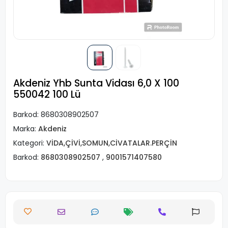
Akdeniz Yhb Sunta Vidası 6,0 X 100
550042 100 Lü
Barkod:
8680308902507
Marka:
Akdeniz
Kategori:
VİDA,ÇİVİ,SOMUN,CİVATALAR.PERÇİN
Barkod:
8680308902507
,
9001571407580