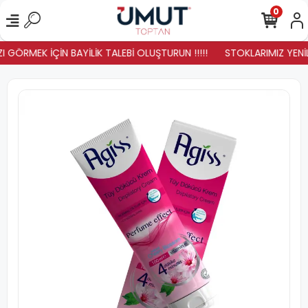
0
 GÖRMEK İÇİN BAYİLİK TALEBİ OLUŞTURUN !!!!!
STOKLARIMIZ YENİLE