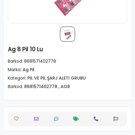
Ag 8 Pil 10 Lu
Barkod:
8681571402778
Marka:
Ag Pil
Kategori:
PİL VE PİL ŞARJ ALETİ GRUBU
Barkod:
8681571402778
,
AG8