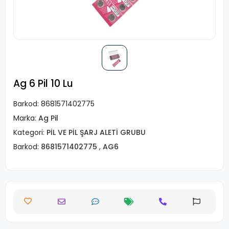
Ag 6 Pil 10 Lu
Barkod:
8681571402775
Marka:
Ag Pil
Kategori:
PİL VE PİL ŞARJ ALETİ GRUBU
Barkod:
8681571402775
,
AG6